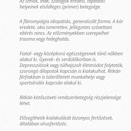
Az izmok, inak, szalagok eredési, tapadási
helyeinek elsődleges (primer) betegsége.
A fibromyalgia idiopátiás, generalizált forma. A kór
eredete, oka ismeretlen. Jellegzetes szövettani
eltérés nincs. Az előzményekben szerepelhet
trauma vagy hideghatás.
Fiatal- vagy középkorú egészségesnek tűnő nőkben
alakul ki. Gyerek- és serdülőkorban is.
Depressziósok vagy túlhajszolt életmódot folytatók,
szorongó állapotok kapcsán is kialakulhat. Ritkán
férfiakban is túlerőltetett munkahelyi vagy
sportsérülés kapcsán alakul ki.
Ritkán kötőszöveti rendszerbetegség részjelensége
lehet.
Elősegíthetik kialakulását bizonyos fertőzések,
általában vírusfertőzés.