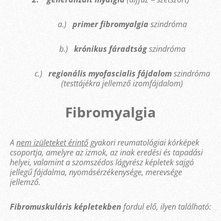
a.)
primer fibromyalgia
szindróma
b.)
krónikus fáradtság
szindróma
c.)
regionális myofascialis fájdalom
szindróma
(testtájékra jellemző izomfájdalom)
Fibromyalgia
A
nem izületeket érintő
gyakori reumatológiai kórképek
csoportja, amelyre az izmok, az inak eredési és tapadási
helyei, valamint a szomszédos lágyrész képletek sajgó
jellegű fájdalma, nyomásérzékenysége, merevsége
jellemző.
Fibromuskuláris képletekben
fordul elő, ilyen található: