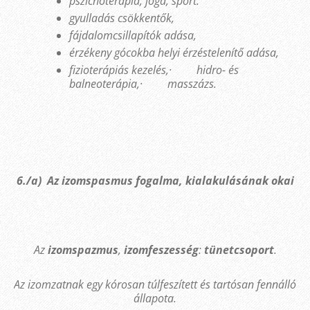
pszichoterápia, jóga, sport.
gyulladás csökkentők,
fájdalomcsillapítók adása,
érzékeny gócokba helyi érzéstelenítő adása,
fizioterápiás kezelés,·
hidro- és
balneoterápia,·
masszázs.
6./a) Az izomspasmus fogalma, kialakulásának okai
Az
izomspazmus
,
izomfeszesség
:
tünetcsoport
.
Az izomzatnak egy kórosan túlfeszített és tartósan fennálló
állapota.