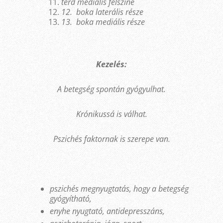
térd mediális felszíne
12.
boka laterális része
13.
boka mediális része
Kezelés:
A betegség spontán gyógyulhat.
Krónikussá is válhat.
Pszichés faktornak is szerepe van.
pszichés megnyugtatás, hogy a betegség
gyógyítható,
enyhe nyugtató, antidepresszáns,