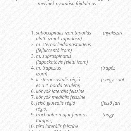
- melynek nyomása fájdalmas
suboccipitalis izomtapadás (nyakszirt
alatti izmok tapadása)
m
. sternocleidomastoideus
(fejbiccentő izom)
m. supraspinatus
(lapockatövis feletti izom)
m. trapezius (trapéz
izom)
II. sternocostalis régió (szegycsont
és a II. borda területe)
könyök laterális felszíne
könyök mediális felszíne
felső glutealis régió (felső fari
régió)
trochanter major femoris (nagy
tompor)
térd laterális felszíne