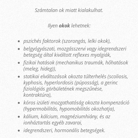
Számtalan ok miatt kialakulhat.
Ilyen
okok
lehetnek:
pszichés faktorok (szorongás, lelki okok),
belgyógyászati, mozgásszervi vagy idegrendszeri
betegség által kiváltott reflexes myalgiák,
fizikai hatások (mechanikus traumák, hőhatások
(meleg, hideg)),
statikai elváltozások okozta túlterhelés (scoliosis,
kyphosis, hyperlordosis (púposság), a gerinc
fiziológiás görbületének megszűnése,
kontraktúra),
kóros izületi mozgathatóság okozta kompenzáció
(hypermobilitás, hypomobilitás okozhatja),
kálium, kálcium, magnéziumhiány, és az
ionháztartás egyéb zavarai,
idegrendszeri, hormonális betegségek.