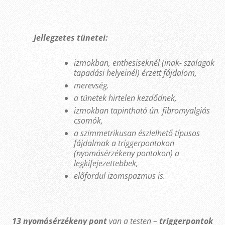
Jellegzetes tünetei:
izmokban, enthesiseknél (inak- szalagok
tapadási helyeinél) érzett fájdalom,
merevség.
a tünetek hirtelen kezdődnek,
izmokban tapintható ún. fibromyalgiás
csomók,
a szimmetrikusan észlelhető típusos
fájdalmak a triggerpontokon
(nyomásérzékeny pontokon) a
legkifejezettebbek,
előfordul izomspazmus is.
13 nyomásérzékeny pont
van a testen –
triggerpontok