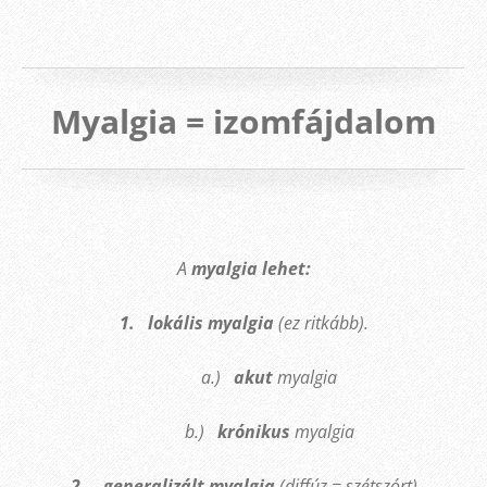
Myalgia = izomfájdalom
A
myalgia lehet:
1. lokális myalgia
(ez ritkább).
a.)
akut
myalgia
b.)
krónikus
myalgia
2. generalizált myalgia
(diffúz = szétszórt)