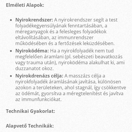
Elméleti Alapok:
Nyirokrendszer:
A nyirokrendszer segít a test
folyadékegyensúlyának fenntartásában, a
méreganyagok és a felesleges folyadékok
eltávolításában, az immunrendszer
működésében és a fertőzések leküzdésében.
Nyiroködéma:
Ha a nyirokfolyadék nem tud
megfelelően áramlani (pl. sebészeti beavatkozás
vagy trauma után), nyiroködéma alakulhat ki, ami
duzzanatot okoz.
Nyirokdrenázs célja:
A masszázs célja a
nyirokfolyadék áramlásának javítása, különösen
azokon a területeken, ahol stagnál, így csökkentve
az ödémát, gyorsítva a méregtelenítést és javítva
az immunfunkciókat.
Technikai Gyakorlat:
Alapvető Technikák: