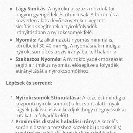
Lágy Simítás:
A nyirokmasszázs mozdulatai
nagyon gyengédek és ritmikusak. A bőrön és a
közvetlen alatta lévő szöveteken végzett
simítások segítenek a nyirokfolyadék
irányításában a nyirokcsomók felé.
Nyomás:
Az alkalmazott nyomás minimális,
körülbelül 30-40 mmHg. A nyomásnak mindig a
nyirokcsomók és a szív irányába kell haladnia.
Szakaszos Nyomás:
A nyirokfolyadék mozgását
segíti a ritmikus nyomás, elősegítve a folyadék
átirányítását a nyirokcsomókhoz.
Lépések és sorrend:
Nyirokcsomók Stimulálása:
A kezelést mindig a
központi nyirokcsomók (kulcscsont alatti, nyaki,
lágyéki) aktiválásával kezdjük, hogy megnyissuk az
"utakat" a folyadék előtt.
Proximális-distalis haladási irány:
A kezelés
során először a törzshöz közelebbi (proximális)