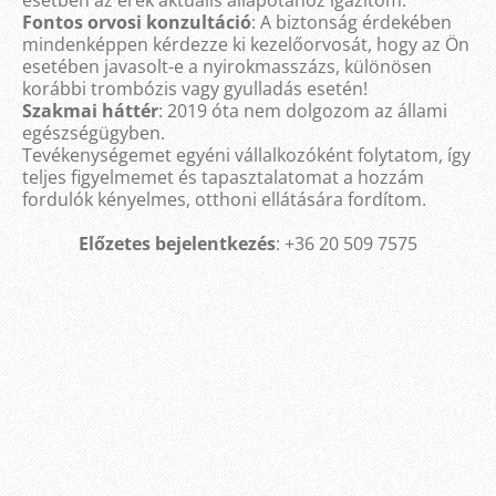
esetben az erek aktuális állapotához igazítom.
Fontos orvosi konzultáció
: A biztonság érdekében
mindenképpen kérdezze ki kezelőorvosát, hogy az Ön
esetében javasolt-e a nyirokmasszázs, különösen
korábbi trombózis vagy gyulladás esetén!
Szakmai háttér
: 2019 óta nem dolgozom az állami
egészségügyben.
Tevékenységemet egyéni vállalkozóként folytatom, így
teljes figyelmemet és tapasztalatomat a hozzám
fordulók kényelmes, otthoni ellátására fordítom.
Előzetes bejelentkezés
: +36 20 509 7575