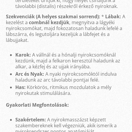
területeket ürítjük ki, hogy helyet csináljunk a
távolabbi (distalis) részekről érkező nyiroknak.
Szekvenciák (A helyes szakmai sorrend):
*
Lábak:
A
kezelést a
combnál kezdjük
, megnyitva a lágyéki
nyirokcsomókat, majd fokozatosan haladunk lefelé a
lábszárra, és legutoljára kezeljük a lábfejet és a
lábujjakat.
Karok:
A vállnál és a hónalji nyirokcsomóknál
kezdünk, majd a felkaron keresztül haladunk az
alkar, a kézfej és az ujjak irányába.
Arc és Nyak:
A nyaki nyirokcsomóktól indulva
haladunk az arc távolabbi pontjai felé.
Has:
Körkörös, ritmikus mozdulatok a mély
nyirokutak stimulálására.
Gyakorlati Megfontolások:
Szakértelem:
A nyirokmasszázst képzett
szakembereknek kell végezniük, akik ismerik a
nyirokrendszer pontos anatómiáját.