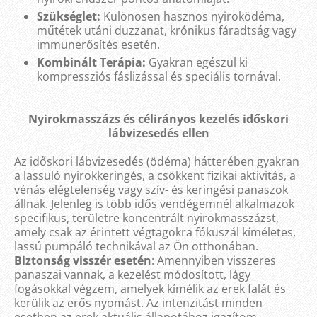
Szükséglet:
Különösen hasznos nyiroködéma,
műtétek utáni duzzanat, krónikus fáradtság vagy
immunerősítés esetén.
Kombinált Terápia:
Gyakran egészül ki
kompressziós fáslizással és speciális tornával.
Nyirokmasszázs és célirányos kezelés időskori
lábvizesedés ellen
Az időskori lábvizesedés (ödéma) hátterében gyakran
a lassuló nyirokkeringés, a csökkent fizikai aktivitás, a
vénás elégtelenség vagy szív- és keringési panaszok
állnak. Jelenleg is több idős vendégemnél alkalmazok
specifikus, területre koncentrált nyirokmasszázst,
amely csak az érintett végtagokra fókuszál kíméletes,
lassú pumpáló technikával az Ön otthonában.
Biztonság visszér esetén
: Amennyiben visszeres
panaszai vannak, a kezelést módosított, lágy
fogásokkal végzem, amelyek kímélik az erek falát és
kerülik az erős nyomást. Az intenzitást minden