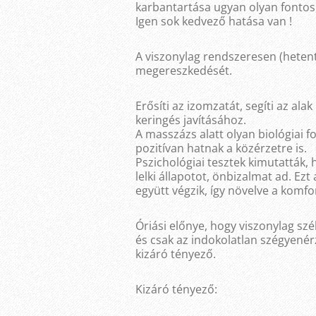
karbantartása ugyan olyan fontos
Igen sok kedvező hatása van !
A viszonylag rendszeresen (hetente
megereszkedését.
Erősíti az izomzatát, segíti az ala
keringés javításához.
A masszázs alatt olyan biológiai 
pozitívan hatnak a közérzetre is.
Pszichológiai tesztek kimutatták,
lelki állapotot, önbizalmat ad. Ezt
együtt végzik, így növelve a komfo
Óriási előnye, hogy viszonylag szé
és csak az indokolatlan szégyené
kizáró tényező.
Kizáró tényező: