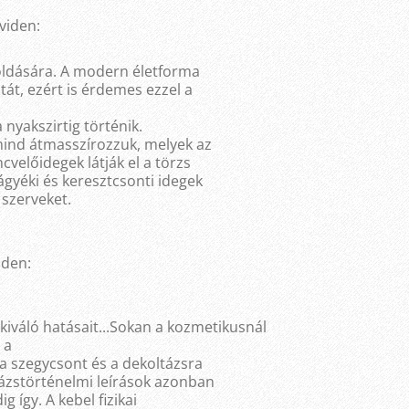
viden:
oldására. A modern életforma
át, ezért is érdemes ezzel a
nyakszirtig történik.
 mind átmasszírozzuk, melyek az
ncvelőidegek látják el a törzs
 ágyéki és keresztcsonti idegek
 szerveket.
iden:
iváló hatásait...Sokan a kozmetikusnál
 a
a szegycsont és a dekoltázsra
ázstörténelmi leírások azonban
g így. A kebel fizikai