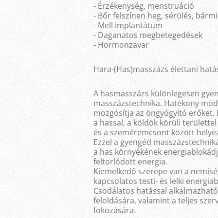
- Érzékenység, menstruáció
- Bőr felszínen heg, sérülés, bármi
- Mell implantátum
- Daganatos megbetegedések
- Hormonzavar
Hara-(Has)masszázs élettani hatás
A hasmasszázs különlegesen gyen
masszázstechnika. Hatékony módo
mozgósítja az öngyógyító erőket.
a hassal, a köldök körüli területtel
és a szeméremcsont között helyez
Ezzel a gyengéd masszázstechniká
a has környékének energiablokádjai
feltorlódott energia.
Kiemelkedő szerepe van a nemiségge
kapcsolatos testi- és lelki energia
Csodálatos hatással alkalmazható
feloldására, valamint a teljes szer
fokozására.