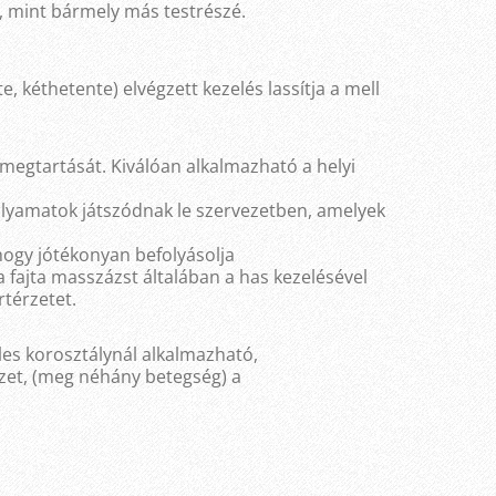
, mint bármely más testrészé.
, kéthetente) elvégzett kezelés lassítja a mell
k megtartását. Kiválóan alkalmazható a helyi
folyamatok játszódnak le szervezetben, amelyek
 hogy jótékonyan befolyásolja
 a fajta masszázst általában a has kezelésével
rtérzetet.
les korosztálynál alkalmazható,
rzet, (meg néhány betegség) a