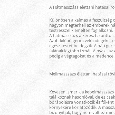
A Hátmasszázs élettani hatásai rö
Különösen alkalmas a feszültség 
nagyon megterheli az emberek hát
testrésszel kiemelten foglalkozni.
A hátmasszázs a keresztcsonttól a 
Az itt kilépő gerincvelői idegeket
egész testet beidegzik. A háti geri
falának legtöbb izmát. A nyaki, az
pedig a végtagokat és a medencei
Mellmasszázs élettani hatásai röv
Kevesen ismerik a kebelmasszázs k
találkoznak hasonlóval, de ez csak
bőrápolásra vonatkozik és főként 
környékére korlátozódik. A massz
bizonyítják, hogy nem volt ez mindi