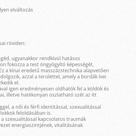
lyen elváltozás
ai röviden:
géd, ugyanakkor rendkívül hatásos
n fokozza a test öngyógyító képességét,
 Ez a kínai eredetű masszázstechnika alapvetően
 dolgozik, azzal a területtel, amely a bordák ívei
kedik el.
val igen eredményesen oldhatók fel a köldök és
, illetve hatékonyan oszlatható szét az itt
l, a női és férfi identitással, szexualitással
blokkok feloldásában is.
 a szexualitással kapcsolatos traumák
vezet energiaszintjének, vitalitásának